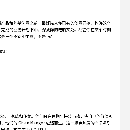
找产品和利基创意之前，最好先从你已有的创意开始。也许这个
未完成的业务计划书中，深藏你的电脑某处。尽管你在某个时刻
它是一个不错的主意，不是吗？
问题：
Hottinger 热衷于家庭和传统。他们会在假期里拼装马槽，将自己的价值观
的 Given Manger 应运而生。这一源自热爱的产品吸引
、网络上和商店中大受欢迎。