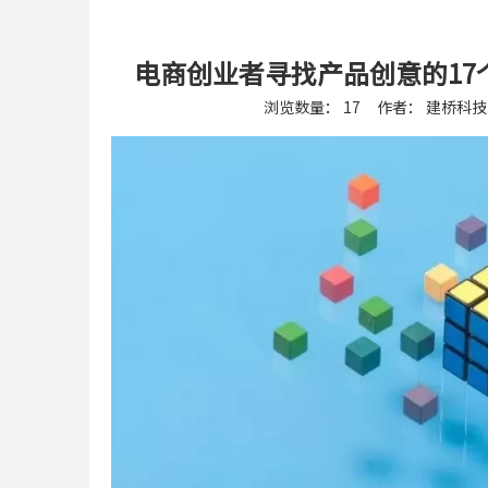
电商创业者寻找产品创意的1
浏览数量：
17
作者： 建桥科技 
["wechat","weibo","qzone","douban","email"]