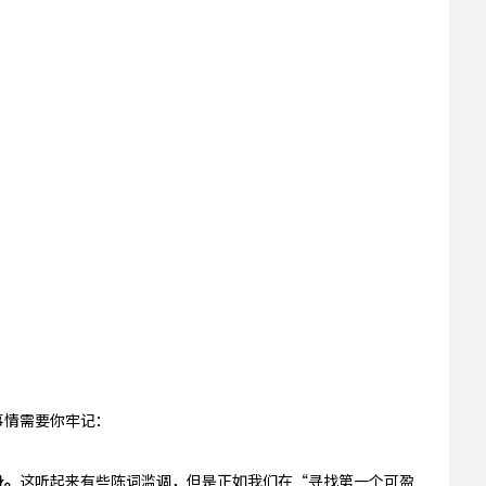
事情需要你牢记：
身。
这听起来有些陈词滥调，但是正如我们在“寻找第一个可盈