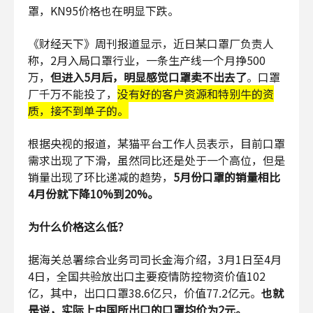
罩，KN95价格也在明显下跌。
《财经天下》周刊报道显示，近日某口罩厂负责人
称，2月入局口罩行业，一条生产线一个月挣500
万，
但进入5月后，明显感觉口罩卖不出去了
。口罩
厂千万不能投了，
没有好的客户资源和特别牛的资
质，接不到单子的。
根据央视的报道，某猫平台工作人员表示，目前口罩
需求出现了下滑，虽然同比还是处于一个高位，但是
销量出现了环比递减的趋势，
5月份口罩的销量相比
4月份就下降10%到20%。
为什么价格这么低？
据海关总署综合业务司司长金海介绍，3月1日至4月
4日，全国共验放出口主要疫情防控物资价值102
亿，其中，出口口罩38.6亿只，价值77.2亿元。
也就
是说，实际上中国所出口的口罩均价为2元。