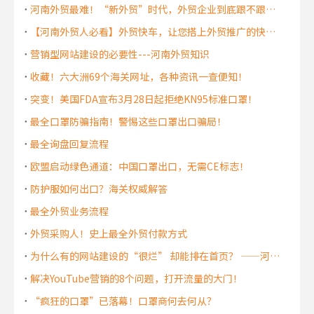
河南外贸最难！“新外贸”时代，外贸企业到底跟不跟？——外贸资讯
【河南外贸人必看】外贸快车，让您搭上外贸推广的快车！
营销型网站建设的必要性---河南外贸知识
收藏！六大洲69个海关网址，各种资讯一查便知！
突变！美国FDA宣布3月28日起拒绝KN95标准口罩！
最全口罩防骗指南！警惕这些口罩出口骗局！
最全询盘回复流程
欧盟启动绿色通道：中国口罩出口，无需CE标志！
防护服如何出口？海关权威解答
最全外贸业务流程
外贸采购人！史上最全外贸付款方式
为什么有的网站建设的“很烂” 却能排在首页？ ——河南外贸知识
解决YouTube营销的8个问题，打开流量的大门！
“疯狂的口罩”已落幕！口罩商何去何从？