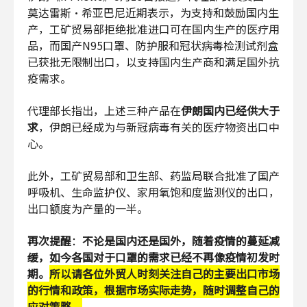
莫达雷斯·希亚巴尼近期表示，为支持和鼓励国内生
产，工矿贸易部拒绝批准进口可在国内生产的医疗用
品，而国产N95口罩、防护服和冠状病毒检测试剂盒
已获批无限制出口，以支持国内生产商和满足国外抗
疫需求。
代理部长指出，上述三种产品在
伊朗国内已经供大于
求
，伊朗已经成为与新冠病毒有关的医疗物资出口中
心。
此外，工矿贸易部和卫生部、药监局联合批准了国产
呼吸机、生命监护仪、家用氧饱和度监测仪的出口，
出口额度为产量的一半。
再次提醒
：
不论是国内还是国外，随着疫情的蔓延减
缓，如今各国对于口罩的需求已经不再像疫情初发时
期。
所以请各位外贸人时刻关注自己的主要出口市场
的行情和政策，根据市场实际走势，随时调整自己的
应对策略。