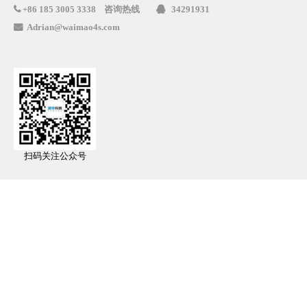
咨询热线
34291931

+86
185 3005 3338

Adrian@waimao4s.com

扫码关注公众号
外贸官网建设
网站建设方案
优化推广
网站六大功能
外贸快车
网站安全防护
VR全景
中国制造网
网站移动端提速
关于全景
套餐服务
全景案例