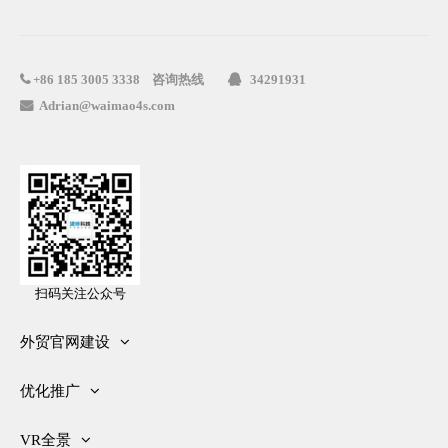
咨询热线
34291931

+86
185 3005 3338

Adrian@waimao4s.com

扫码关注公众号
外贸官网建设
网站建设方案
优化推广
网站六大功能
外贸快车
网站安全防护
VR全景